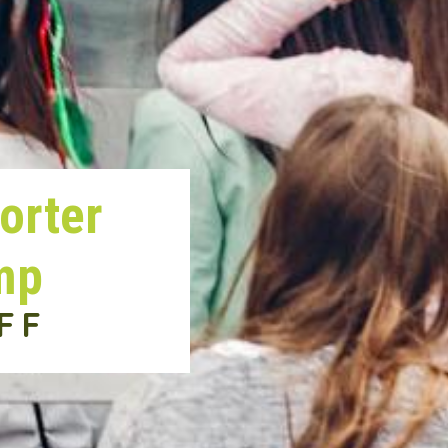
orter
mp
FF