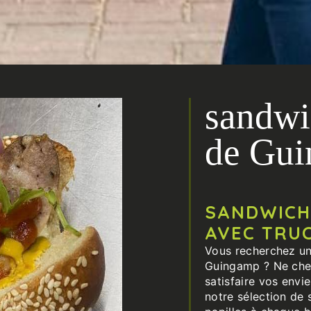
sandwi
de Gu
SANDWICH
AVEC TRU
Vous recherchez un
Guingamp ? Ne cherc
satisfaire vos env
notre sélection de 